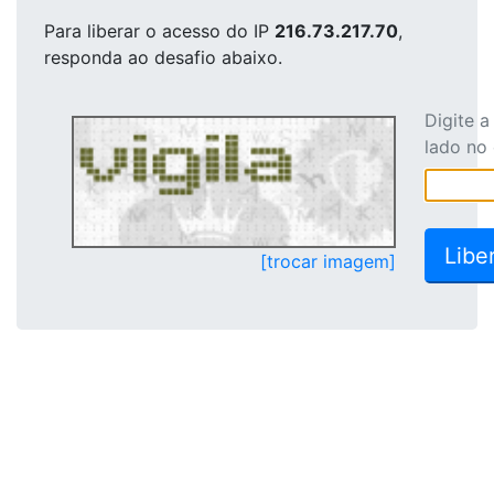
Para liberar o acesso
do IP
216.73.217.70
,
responda ao desafio abaixo.
Digite 
lado no
[trocar imagem]